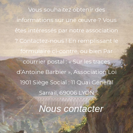
Vous souhaitez obtenir des
informations sur une œuvre ? Vous
êtes intéressés par notre association
? Contactez-nous ! En remplissant le
formulaire ci-contre, ou bien Par
courrier postal : « Sur les traces
d’Antoine Barbier », Association Loi
1901 Siège Social : 11 Quai Général
Sarrail, 69006 LYON
Nous contacter
Nom