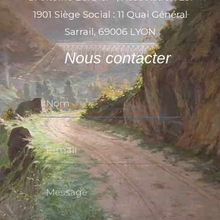
1901 Siège Social : 11 Quai Général
Sarrail, 69006 LYON
Nous contacter
Nom
E-mail
Message