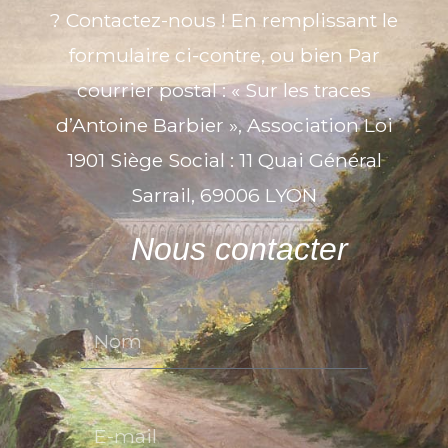
? Contactez-nous ! En remplissant le
formulaire ci-contre, ou bien Par
courrier postal : « Sur les traces
d’Antoine Barbier », Association Loi
1901 Siège Social : 11 Quai Général
Sarrail, 69006 LYON
Nous contacter
Nom
E-mail