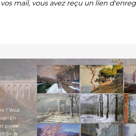
vos mail, vous avez reçu un lien d'enre
re ? Vous
ous ! En
r postal :
901 Siège