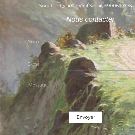
Social : 11 Quai Général Sarrail, 69006 LYON
Nous contacter
Nom
E-mail
Message
Envoyer