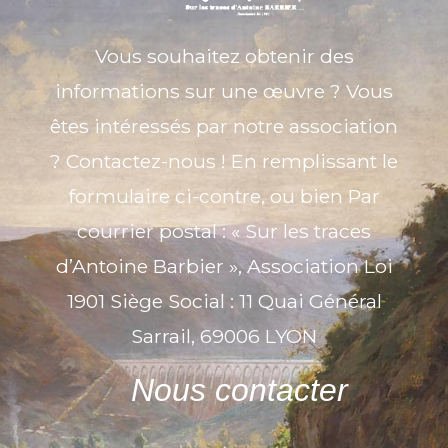
Vous souhaitez obtenir des
informations sur une œuvre ? Vous
êtes intéressés par notre association
? Contactez-nous ! En remplissant le
formulaire ci-contre, ou bien Par
courrier postal : « Sur les traces
d’Antoine Barbier », Association Loi
1901 Siège Social : 11 Quai Général
Sarrail, 69006 LYON
Nous contacter
Nom